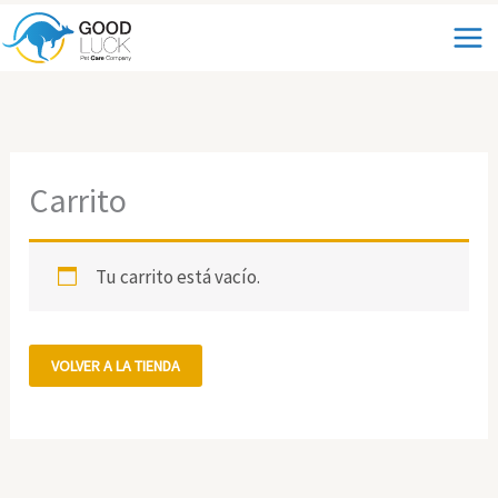
Ir
al
contenido
Carrito
Tu carrito está vacío.
VOLVER A LA TIENDA