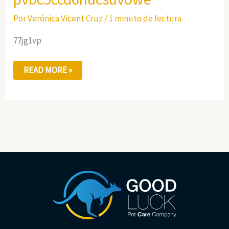
Por
Verónica Vicent Cruz
/
1 minuto de lectura
77jg1vp
READ MORE »