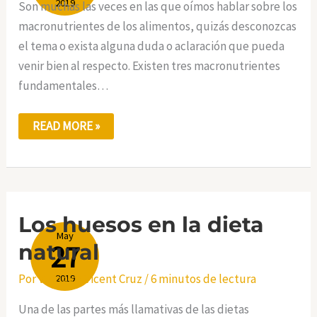
2019
Son muchas las veces en las que oímos hablar sobre los
macronutrientes de los alimentos, quizás desconozcas
el tema o exista alguna duda o aclaración que pueda
venir bien al respecto. Existen tres macronutrientes
fundamentales…
READ MORE »
LOS
Los huesos en la dieta
HUESOS
May
EN
27
natural
LA
DIETA
NATURAL
Por
Verónica Vicent Cruz
/
6 minutos de lectura
2019
Una de las partes más llamativas de las dietas