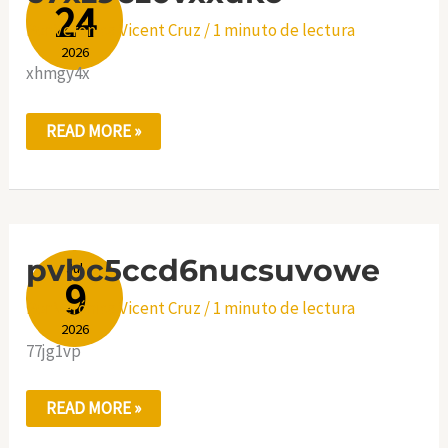
24
Por
Verónica Vicent Cruz
/
1 minuto de lectura
2026
xhmgy4x
READ MORE »
PVBC5CCD6NUCSUVOWE
pvbc5ccd6nucsuvowe
Jul
9
Por
Verónica Vicent Cruz
/
1 minuto de lectura
2026
77jg1vp
READ MORE »