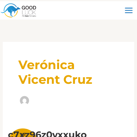
Ir
al
contenido
Verónica
Vicent Cruz
C7XZ96Z0VXXUKO
c7xz96z0vxxuko
Jul