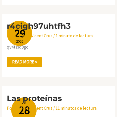
R4CIGH97UHTFH3
r4cigh97uhtfh3
Jun
29
Por
Verónica Vicent Cruz
/
1 minuto de lectura
2026
qv4tssq9gc
READ MORE »
LAS
Las proteínas
PROTEÍNAS
Jul
28
Por
Verónica Vicent Cruz
/
11 minutos de lectura